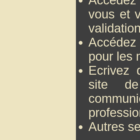
vous et 
validati
Accédez 
pour les 
Ecrivez 
site de
communi
professi
Autres se