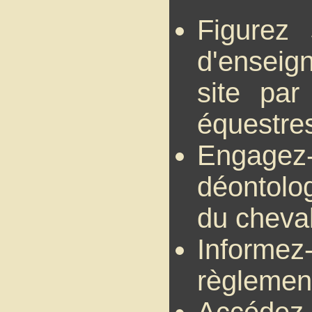
Figurez 
d'enseig
site par
équestre
Engage
déontolo
du cheval
Informez
règlemen
Accédez 