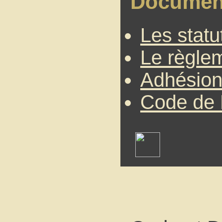
Documen
Les statu
Le règlem
Adhésio
Code de 