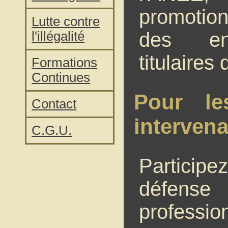
promotion
Lutte contre
des ens
l'illégalité
titulaires
Formations
Continues
Pour le
Contact
interven
C.G.U.
Participe
défense
profession