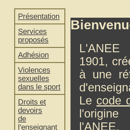
Présentation
Bienvenue
Services
proposés
L'ANEE e
Adhésion
1901, cré
Violences
à une réf
sexuelles
d'enseigna
dans le sport
Le
code d
Droits et
devoirs
l'origin
de
l'ANEE, 
l'enseignant