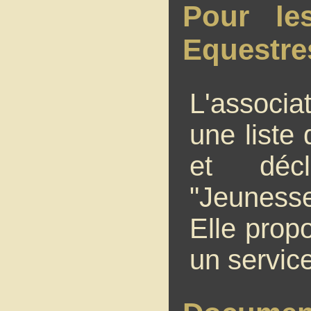
Pour le
Equestre
L'associa
une liste
et décl
"Jeunesse
Elle prop
un servic