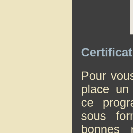
Certifica
Pour vous
place un 
ce progr
sous f
bonnes r