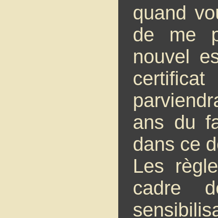
quand vou
de me p
nouvel es
certifi
parviendra
ans du fa
dans ce 
Les règl
cadre 
sensibili