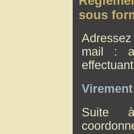
Règlemen
sous for
Adressez
mail : 
effectuan
Virement
Suite 
coordonn