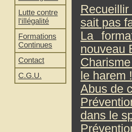
Recueill
Lutte contre
sait pas fa
l'illégalité
La forma
Formations
Continues
nouveau
Charisme 
Contact
le harem 
C.G.U.
Abus de c
Préventio
dans le sp
Préventio