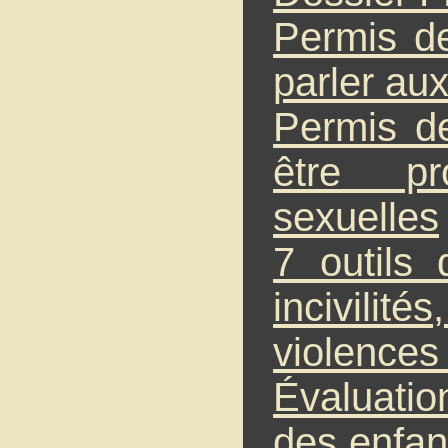
Permis d
parler au
Permis d
être pr
sexuelles
7 outils 
incivili
violences 
Évaluatio
des enfan