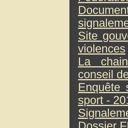
Docum
signalem
Site gouv
violences
La chain
conseil d
Enquête s
sport - 2
Signaleme
Dossier F