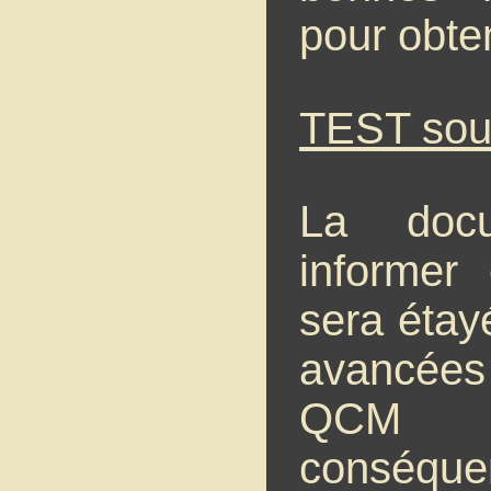
pour obteni
TEST sou
La docu
informer
sera étay
avancée
QCM s
conséquen