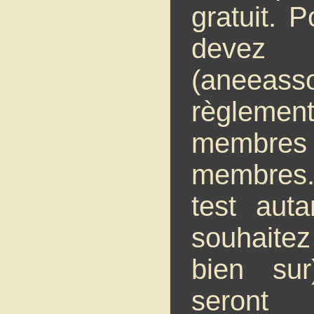
gratuit. P
devez 
(aneeas
règlemen
membres 
membres. 
test aut
souhaite
bien su
seront 